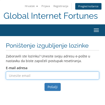
Hrvatski
Prijava
Registtracija
Pregled košarice
Global Internet Fortunes
Preba
navig
Poništenje izgubljenje lozinke
Zaboravili ste lozinku? Unesite svoju adresu e-pošte u
nastavku da biste započeli postupak resetiranja.
E-mail adresa
Pošalji