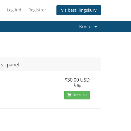
Log ind
Registrer
Vis bestillingskurv
Konto
ts cpanel
$30.00 USD
Årlig
Bestil nu