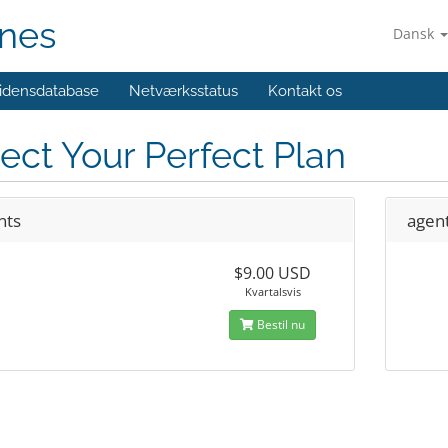
unes
Dansk
idensdatabase
Netværksstatus
Kontakt os
ect Your Perfect Plan
nts
agen
$9.00 USD
Kvartalsvis
Bestil nu