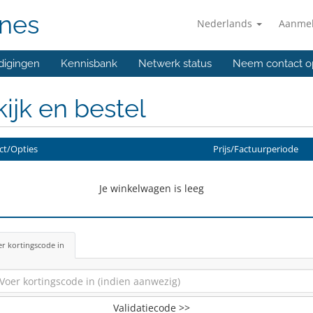
unes
Nederlands
Aanme
digingen
Kennisbank
Netwerk status
Neem contact o
ijk en bestel
ct/Opties
Prijs/Factuurperiode
Je winkelwagen is leeg
r kortingscode in
Validatiecode >>