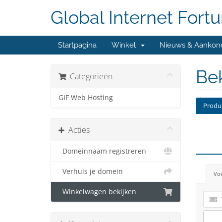
Global Internet Fort
Startpagina
Winkel
Nieuws & Aankon
Bek
Categorieën
GIF Web Hosting
Produ
Acties
Domeinnaam registreren
Verhuis je domein
Voe
Winkelwagen bekijken