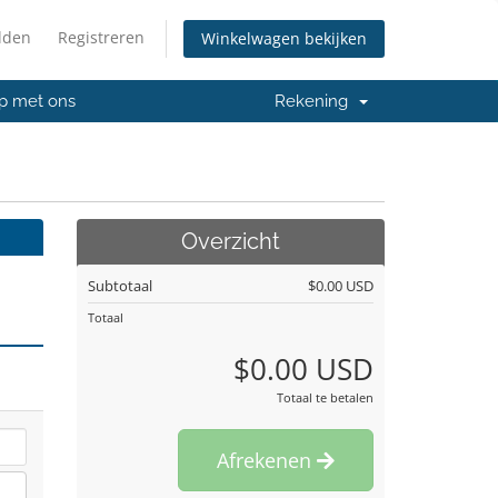
lden
Registreren
Winkelwagen bekijken
p met ons
Rekening
Overzicht
Subtotaal
$0.00 USD
Totaal
$0.00 USD
Totaal te betalen
Afrekenen